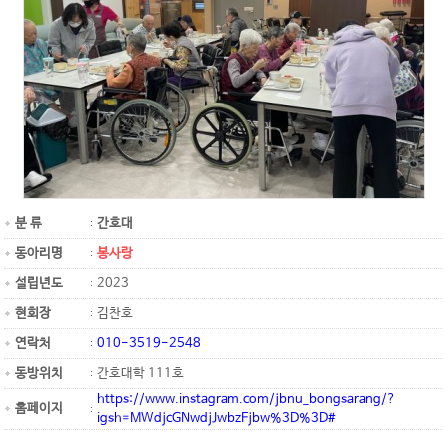
분 류
간호대
동아리명
봉사랑
설립년도
2023
현회장
김찬호
연락처
010-3519-2548
동방위치
간호대학 111호
https://www.instagram.com/jbnu_bongsarang/?
홈페이지
igsh=MWdjcGNwdjJwbzFjbw%3D%3D#