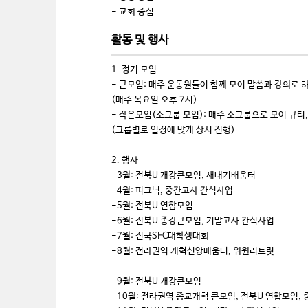
- 교회 중심
활동 및 행사
1. 정기 모임
- 큰모임: 매주 운동원들이 함께 모여 말씀과 강의로
(매주 목요일 오후 7시)
- 작은모임(소그룹 모임): 매주 소그룹으로 모여 큐티,
(그룹별로 일정에 맞게 상시 진행)
2. 행사
-3월: 전북U 개강큰모임, 새내기배움터
-4월: 피크닉, 중간고사 간식사업
-5월: 전북U 연합모임
-6월: 전북U 종강큰모임, 기말고사 간식사업
-7월: 전국SFC대학생대회
-8월: 전라권역 개혁신앙배움터, 위원리트릿
-9월: 전북U 개강큰모임
-10월: 전라권역 종교개혁 큰모임, 전북U 연합모임,