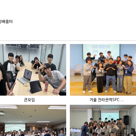
신앙배움터
큰모임
겨울 전라권역SFC ...