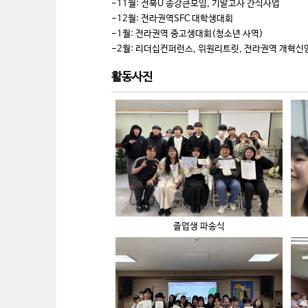
-11월: 전북U 종강큰모임, 기말고사 간식사업
-12월: 전라권역SFC 대학생대회
-1월: 전라권역 중고생대회(청소년 사역)
-2월: 리더십컨퍼런스, 위원리트릿, 전라권역 개혁
활동사진
졸업생 파송식