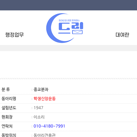
분 류
종교분과
동아리명
학생신앙운동
설립년도
1947
현회장
이소리
연락처
010-4180-7991
동방위치
동아리전용관