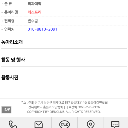
분 류
의과대학
동아리명
레스프리
현회장
권수림
연락처
010-8810-2091
동아리소개
활동 및 행사
활동사진
주소 : 전북 전주시 덕진구 백제대로 567 학생타운 4층 총동아리연합회
전북대학교 총동아리연합회 | 대표전화 : 063-270-2126
TOP
COPYRIGHT BY DEUCLUB. ALL RIGHTS RESERVED.