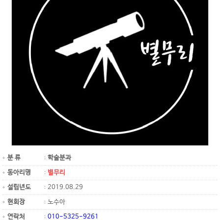
분 류
학술분과
동아리명
별무리
설립년도
2019.08.29
현회장
노수아
연락처
010-5325-9261